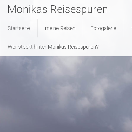
Monikas Reisespuren
Warning
: Attempt to read property "geoplugin_countryCode" on null
227
line
Skip
Startseite
meine Reisen
Fotogalerie
to
content
Wer steckt hinter Monikas Reisespuren?