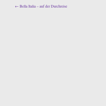
Post
←
Bella Italia – auf der Durchreise
navigation