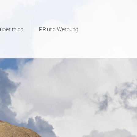
page-visit-counter/public/class-page-visit-counter-public.php
on
über mich
PR und Werbung