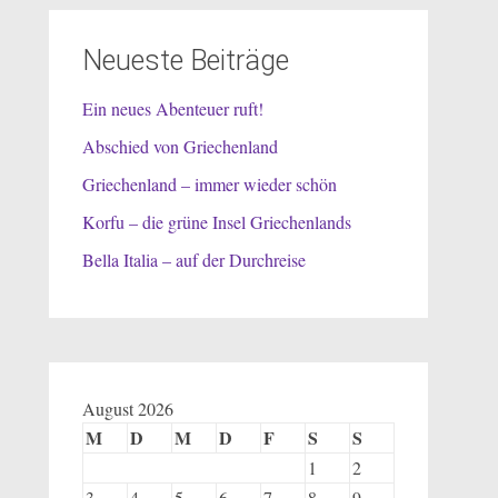
Neueste Beiträge
Ein neues Abenteuer ruft!
Abschied von Griechenland
Griechenland – immer wieder schön
Korfu – die grüne Insel Griechenlands
Bella Italia – auf der Durchreise
August 2026
M
D
M
D
F
S
S
1
2
3
4
5
6
7
8
9