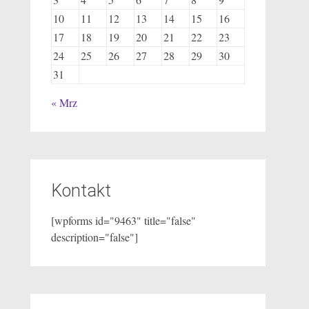
10
11
12
13
14
15
16
17
18
19
20
21
22
23
24
25
26
27
28
29
30
31
« Mrz
Kontakt
[wpforms id="9463" title="false"
description="false"]