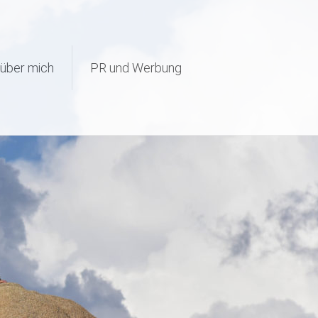
page-visit-counter/public/class-page-visit-counter-public.php
on
über mich
PR und Werbung