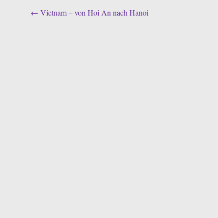
Post
←
Vietnam – von Hoi An nach Hanoi
navigation