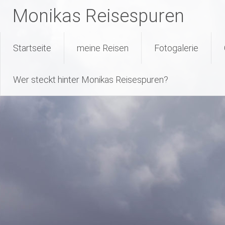
Monikas Reisespuren
Warning
: Attempt to read property "geoplugin_countryCode" on null
227
line
Skip
Startseite
meine Reisen
Fotogalerie
to
content
Wer steckt hinter Monikas Reisespuren?