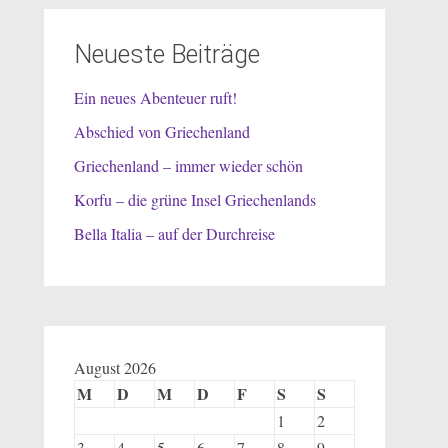
Neueste Beiträge
Ein neues Abenteuer ruft!
Abschied von Griechenland
Griechenland – immer wieder schön
Korfu – die grüne Insel Griechenlands
Bella Italia – auf der Durchreise
August 2026
M
D
M
D
F
S
S
1
2
3
4
5
6
7
8
9