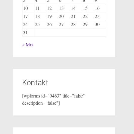
10
11
12
13
14
15
16
17
18
19
20
21
22
23
24
25
26
27
28
29
30
31
« Mrz
Kontakt
[wpforms id="9463" title="false"
description="false"]