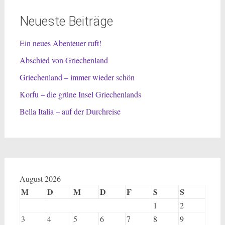
Neueste Beiträge
Ein neues Abenteuer ruft!
Abschied von Griechenland
Griechenland – immer wieder schön
Korfu – die grüne Insel Griechenlands
Bella Italia – auf der Durchreise
August 2026
M
D
M
D
F
S
S
1
2
3
4
5
6
7
8
9