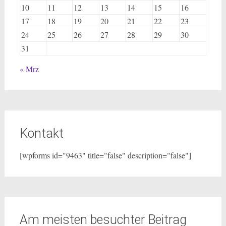
10
11
12
13
14
15
16
17
18
19
20
21
22
23
24
25
26
27
28
29
30
31
« Mrz
Kontakt
[wpforms id="9463" title="false" description="false"]
Am meisten besuchter Beitrag