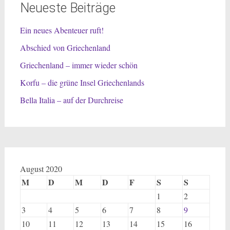
Neueste Beiträge
Ein neues Abenteuer ruft!
Abschied von Griechenland
Griechenland – immer wieder schön
Korfu – die grüne Insel Griechenlands
Bella Italia – auf der Durchreise
August 2020
M
D
M
D
F
S
S
1
2
3
4
5
6
7
8
9
10
11
12
13
14
15
16