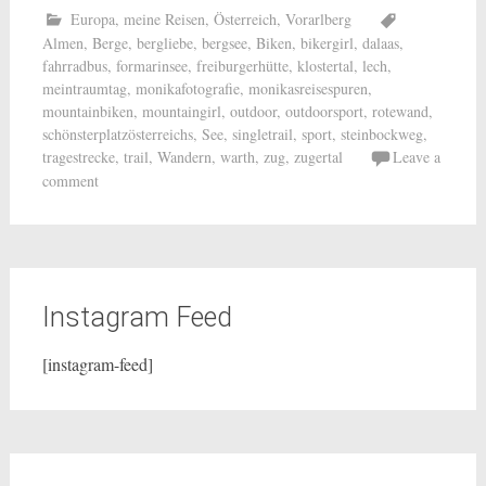
Europa
,
meine Reisen
,
Österreich
,
Vorarlberg
Almen
,
Berge
,
bergliebe
,
bergsee
,
Biken
,
bikergirl
,
dalaas
,
fahrradbus
,
formarinsee
,
freiburgerhütte
,
klostertal
,
lech
,
meintraumtag
,
monikafotografie
,
monikasreisespuren
,
mountainbiken
,
mountaingirl
,
outdoor
,
outdoorsport
,
rotewand
,
schönsterplatzösterreichs
,
See
,
singletrail
,
sport
,
steinbockweg
,
tragestrecke
,
trail
,
Wandern
,
warth
,
zug
,
zugertal
Leave a
comment
Instagram Feed
[instagram-feed]