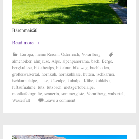
Bärenmaisäß
Read more
→
Europa
,
meine Reisen
,
Österreich
,
Vorarlberg
almenbiker
,
almjause
,
Alpe
,
alpenpanorama
,
bach
,
Berge
,
bergkulisse
,
bikethealps
,
biketour
,
bikeweg
,
buchboden
,
großeswalsertal
,
hornkuh
,
hornkuhkäse
,
hütten
,
ischkarnei
,
ischkarneialpe
,
jause
,
käsealpe
,
kuhalpe
,
Kühe
,
kuhkäse
,
luftaufnahme
,
lutz
,
lutzbach
,
metzgertobelalpe
,
monikafotografie
,
sennerin
,
sommergäste
,
Vorarlberg
,
walsertal
,
Wasserfall
Leave a comment