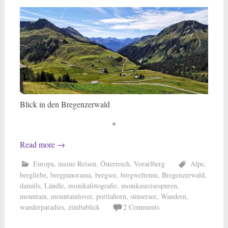
Blick in den Bregenzerwald
*
Read more
→
Europa
,
meine Reisen
,
Österreich
,
Vorarlberg
Alpe
,
bergliebe
,
bergpanorama
,
bergsee
,
bergweltenm
,
Bregenzerwald
,
damüls
,
Ländle
,
monikafotografie
,
monikasreisespuren
,
mountain
,
mountainlover
,
portlahorn
,
sünsersee
,
Wandern
,
wanderparadies
,
zimbablick
2 Comments