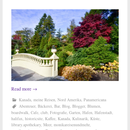
Read more
→
Kanada
,
meine Reisen
,
Nord Amerika
,
Panamericana
Abenteuer
,
Bäckerei
,
Bar
,
Blog
,
Blogger
,
Blumen
,
boardwalk
,
Cafe
,
club
,
Fotografie
,
Garten
,
Hafen
,
Hafenstadt
,
halifax
,
historicsite
,
Kaffee
,
Kanada
,
Kulinarik
,
Küste
,
library.apothekary
,
Meer
,
monikareisenundmehr
,