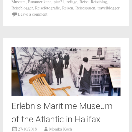
Museum
,
Panamerikana
,
pier21
,
refuge
,
Reise
,
Reiseblog
,
Reiseblogger
,
Reisefotografie
,
Reisen
,
Reisespuren
,
travelblogger
Leave a comment
Erlebnis Maritime Museum
of the Atlantic in Halifax
27/10/2018
Monika Koch