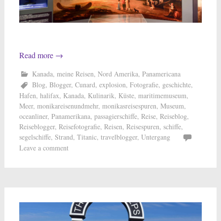
Read more
→
Kanada
,
meine Reisen
,
Nord Amerika
,
Panamericana
Blog
,
Blogger
,
Cunard
,
explosion
,
Fotografie
,
geschichte
,
Hafen
,
halifax
,
Kanada
,
Kulinarik
,
Küste
,
maritimemuseum
,
Meer
,
monikareisenundmehr
,
monikasreisespuren
,
Museum
,
oceanliner
,
Panamerikana
,
passagierschiffe
,
Reise
,
Reiseblog
,
Reiseblogger
,
Reisefotografie
,
Reisen
,
Reisespuren
,
schiffe
,
segelschiffe
,
Strand
,
Titanic
,
travelblogger
,
Untergang
Leave a comment