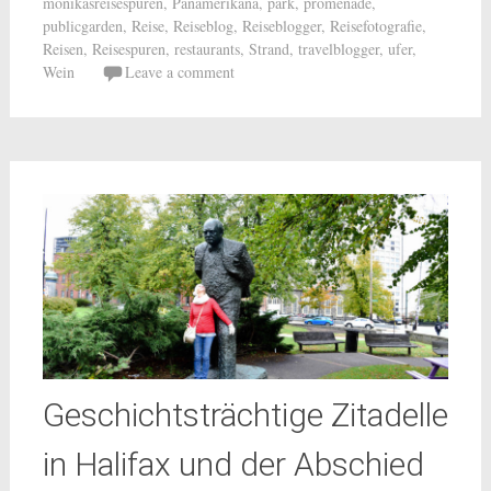
monikasreisespuren
,
Panamerikana
,
park
,
promenade
,
publicgarden
,
Reise
,
Reiseblog
,
Reiseblogger
,
Reisefotografie
,
Reisen
,
Reisespuren
,
restaurants
,
Strand
,
travelblogger
,
ufer
,
Wein
Leave a comment
Geschichtsträchtige Zitadelle
in Halifax und der Abschied