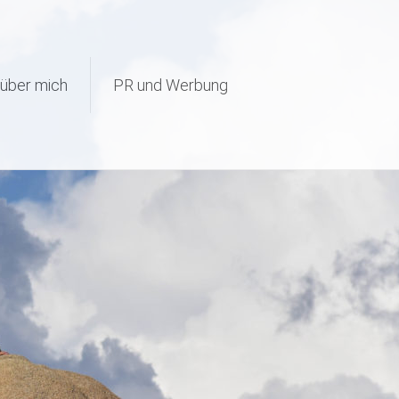
page-visit-counter/public/class-page-visit-counter-public.php
on
über mich
PR und Werbung