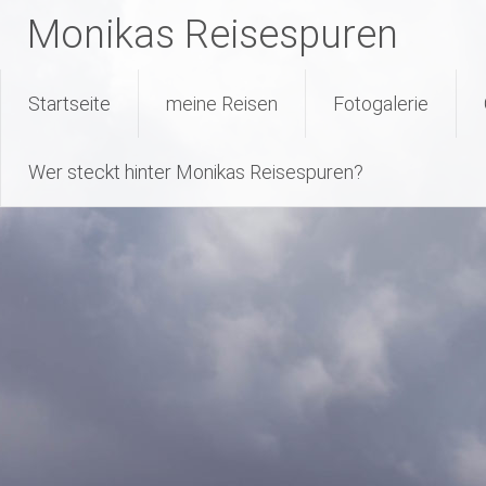
Monikas Reisespuren
Warning
: Attempt to read property "geoplugin_countryCode" on null
227
line
Skip
Startseite
meine Reisen
Fotogalerie
to
content
Wer steckt hinter Monikas Reisespuren?