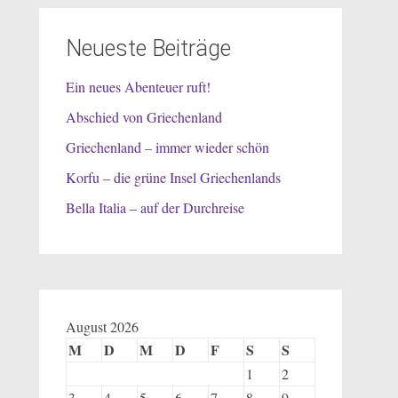
Neueste Beiträge
Ein neues Abenteuer ruft!
Abschied von Griechenland
Griechenland – immer wieder schön
Korfu – die grüne Insel Griechenlands
Bella Italia – auf der Durchreise
August 2026
M
D
M
D
F
S
S
1
2
3
4
5
6
7
8
9