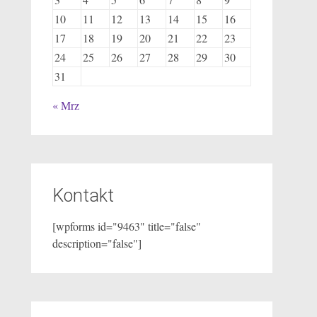
10
11
12
13
14
15
16
17
18
19
20
21
22
23
24
25
26
27
28
29
30
31
« Mrz
Kontakt
[wpforms id="9463" title="false"
description="false"]