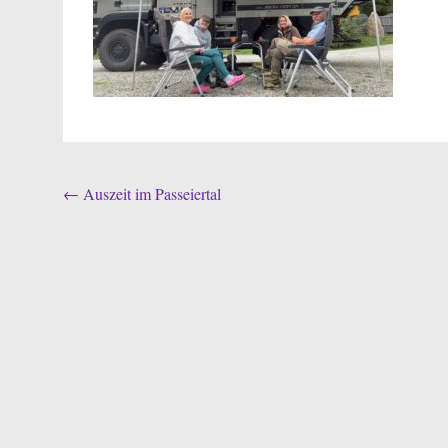
Post
←
Auszeit im Passeiertal
navigation