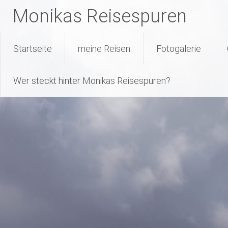
Monikas Reisespuren
Warning
: Attempt to read property "geoplugin_countryCode" on null
227
line
Skip
Startseite
meine Reisen
Fotogalerie
to
content
Wer steckt hinter Monikas Reisespuren?