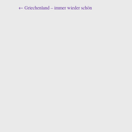
Post
←
Griechenland – immer wieder schön
navigation