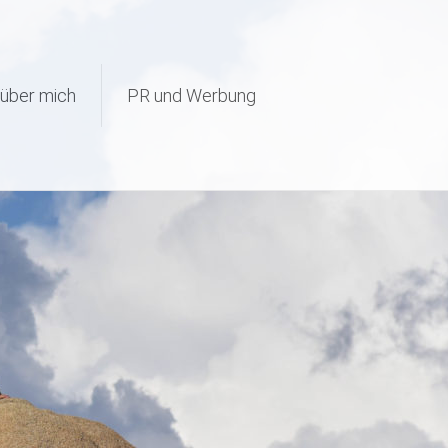
page-visit-counter/public/class-page-visit-counter-public.php
on
über mich
PR und Werbung