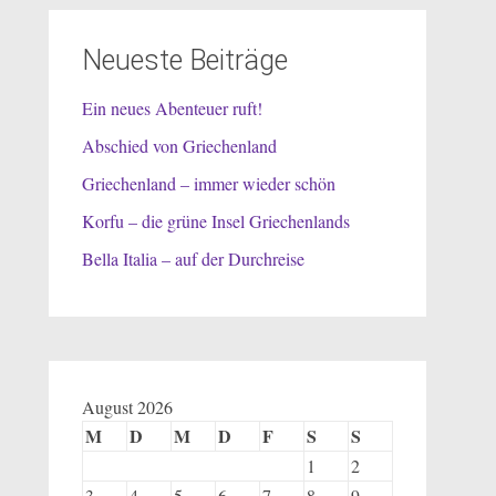
Neueste Beiträge
Ein neues Abenteuer ruft!
Abschied von Griechenland
Griechenland – immer wieder schön
Korfu – die grüne Insel Griechenlands
Bella Italia – auf der Durchreise
August 2026
M
D
M
D
F
S
S
1
2
3
4
5
6
7
8
9