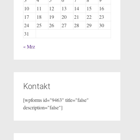
10
11
12
13
14
15
16
17
18
19
20
21
22
23
24
25
26
27
28
29
30
31
« Mrz
Kontakt
[wpforms id="9463" title="false"
description="false"]