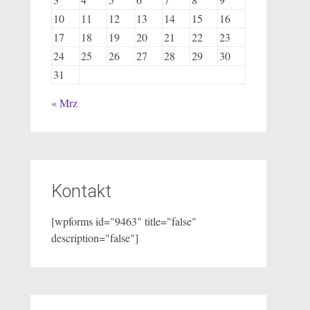
10
11
12
13
14
15
16
17
18
19
20
21
22
23
24
25
26
27
28
29
30
31
« Mrz
Kontakt
[wpforms id="9463" title="false"
description="false"]