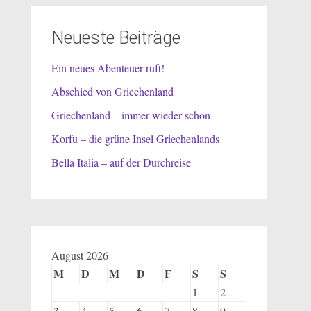
Neueste Beiträge
Ein neues Abenteuer ruft!
Abschied von Griechenland
Griechenland – immer wieder schön
Korfu – die grüne Insel Griechenlands
Bella Italia – auf der Durchreise
August 2026
M
D
M
D
F
S
S
1
2
3
4
5
6
7
8
9