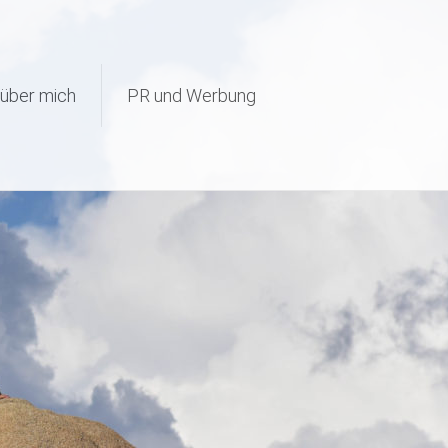
page-visit-counter/public/class-page-visit-counter-public.php
on
über mich
PR und Werbung