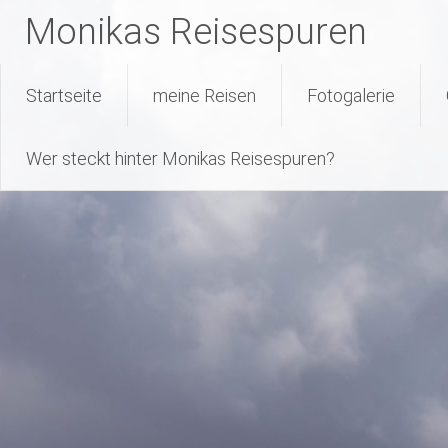
Monikas Reisespuren
Warning
: Attempt to read property "geoplugin_countryCode" on null
227
line
Skip
Startseite
meine Reisen
Fotogalerie
to
content
Wer steckt hinter Monikas Reisespuren?