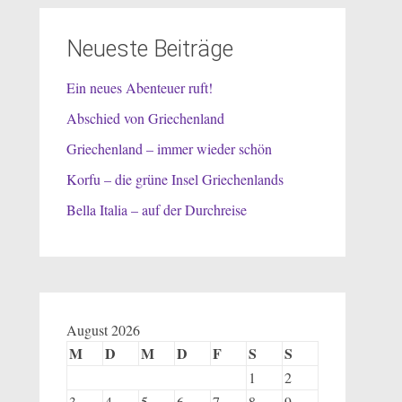
Neueste Beiträge
Ein neues Abenteuer ruft!
Abschied von Griechenland
Griechenland – immer wieder schön
Korfu – die grüne Insel Griechenlands
Bella Italia – auf der Durchreise
August 2026
M
D
M
D
F
S
S
1
2
3
4
5
6
7
8
9