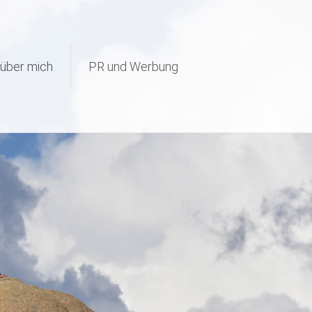
page-visit-counter/public/class-page-visit-counter-public.php
on
über mich
PR und Werbung