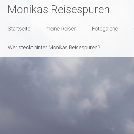
Monikas Reisespuren
Warning
: Attempt to read property "geoplugin_countryCode" on null
227
line
Skip
Startseite
meine Reisen
Fotogalerie
to
content
Wer steckt hinter Monikas Reisespuren?