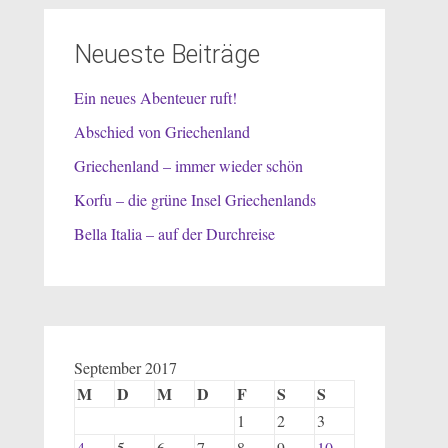
Neueste Beiträge
Ein neues Abenteuer ruft!
Abschied von Griechenland
Griechenland – immer wieder schön
Korfu – die grüne Insel Griechenlands
Bella Italia – auf der Durchreise
September 2017
M
D
M
D
F
S
S
1
2
3
4
5
6
7
8
9
10