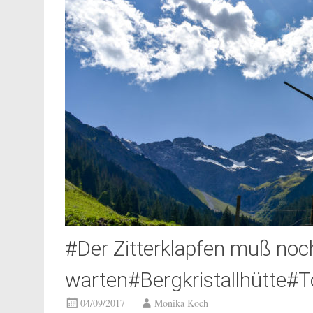
#Der Zitterklapfen muß noc
warten#Bergkristallhütte#T
04/09/2017
Monika Koch