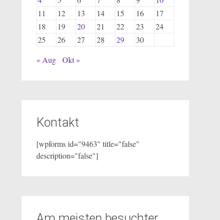
11
12
13
14
15
16
17
18
19
20
21
22
23
24
25
26
27
28
29
30
« Aug
Okt »
Kontakt
[wpforms id="9463" title="false"
description="false"]
Am meisten besuchter