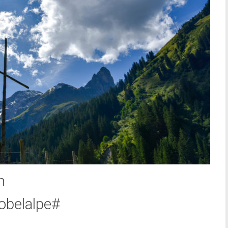
h
obelalpe#