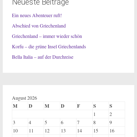
Neueste Beiträge
Ein neues Abenteuer ruft!
Abschied von Griechenland
Griechenland – immer wieder schön
Korfu – die grüne Insel Griechenlands
Bella Italia – auf der Durchreise
August 2026
M
D
M
D
F
S
S
1
2
3
4
5
6
7
8
9
10
11
12
13
14
15
16