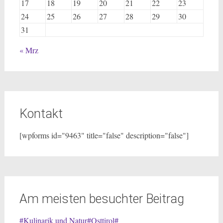
17
18
19
20
21
22
23
24
25
26
27
28
29
30
31
« Mrz
Kontakt
[wpforms id="9463" title="false" description="false"]
Am meisten besuchter Beitrag
#Kulinarik und Natur#Osttirol#