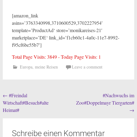
[amazon_link
asins=’3763340998,3710600529,3702227954′
template=’ProductAd‘ store=’monikareises-21′
marketplace=’DE‘ link_id=’f1cb60c1-4a0c-11e7-8992-
f95cf6be55b7′]
Total Page Visits: 3849 - Today Page Visits: 1
Europa
,
meine Reisen
Leave a comment
Post
←
#Freindal
#Nachwuchs im
Wirtschaft#Besuch#alte
Zoo#Doppelmayr Tiergarten#
navigation
Heimat#
→
Schreibe einen Kommentar