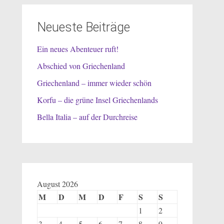
Neueste Beiträge
Ein neues Abenteuer ruft!
Abschied von Griechenland
Griechenland – immer wieder schön
Korfu – die grüne Insel Griechenlands
Bella Italia – auf der Durchreise
August 2026
M
D
M
D
F
S
S
1
2
3
4
5
6
7
8
9