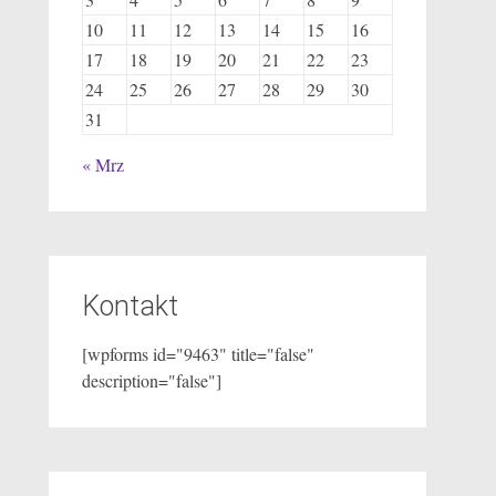
10
11
12
13
14
15
16
17
18
19
20
21
22
23
24
25
26
27
28
29
30
31
« Mrz
Kontakt
[wpforms id="9463" title="false"
description="false"]