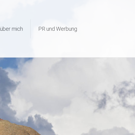
page-visit-counter/public/class-page-visit-counter-public.php
on
über mich
PR und Werbung