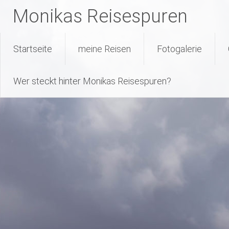
Monikas Reisespuren
Warning
: Attempt to read property "geoplugin_countryCode" on null
227
line
Skip
Startseite
meine Reisen
Fotogalerie
to
content
Wer steckt hinter Monikas Reisespuren?