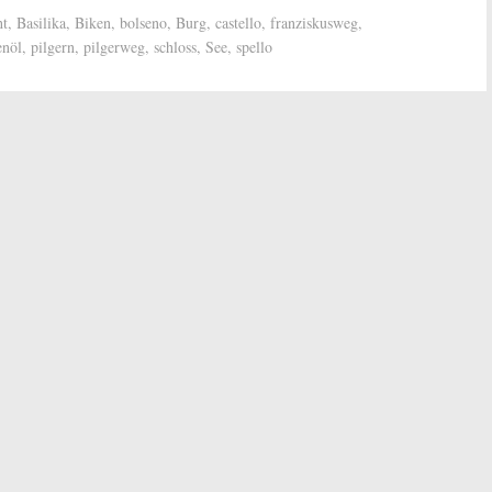
ht
,
Basilika
,
Biken
,
bolseno
,
Burg
,
castello
,
franziskusweg
,
enöl
,
pilgern
,
pilgerweg
,
schloss
,
See
,
spello