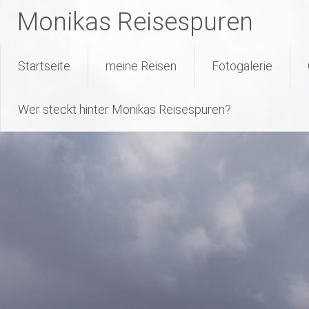
Monikas Reisespuren
Warning
: Attempt to read property "geoplugin_countryCode" on null
227
line
Skip
Startseite
meine Reisen
Fotogalerie
to
content
Wer steckt hinter Monikas Reisespuren?