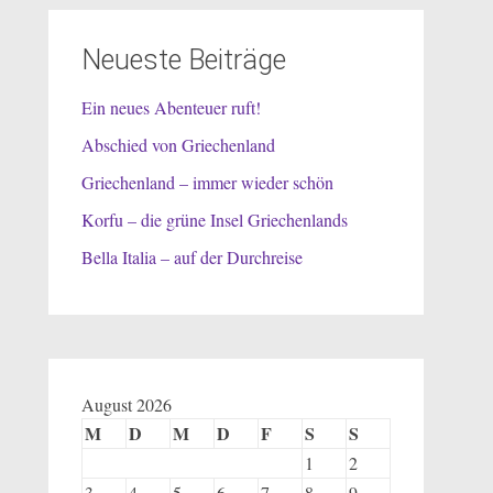
Neueste Beiträge
Ein neues Abenteuer ruft!
Abschied von Griechenland
Griechenland – immer wieder schön
Korfu – die grüne Insel Griechenlands
Bella Italia – auf der Durchreise
August 2026
M
D
M
D
F
S
S
1
2
3
4
5
6
7
8
9