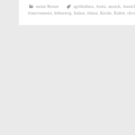
meine Reisen
agritkultura
,
Assisi
,
aussich
,
Aussic
franzvonassisi
,
höhenweg
,
Italien
,
itlaien
,
Kirche
,
Kultur
,
oliv