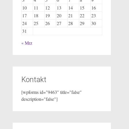
10
11
12
13
14
15
16
17
18
19
20
21
22
23
24
25
26
27
28
29
30
31
« Mrz
Kontakt
[wpforms id="9463" title="false"
description="false"]