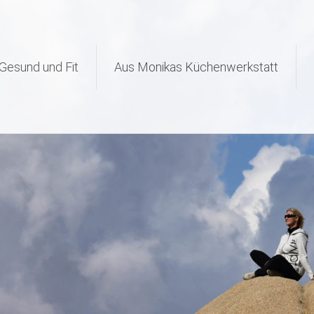
/data/web/e59935/html/apps/wordpress-38061/wp-content/plugins/
 in
Gesund und Fit
Aus Monikas Küchenwerkstatt