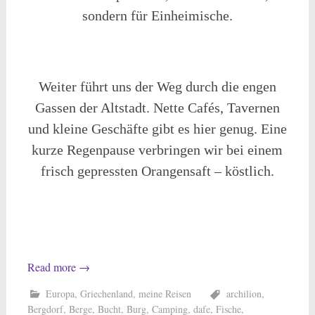
sondern für Einheimische.
Weiter führt uns der Weg durch die engen
Gassen der Altstadt. Nette Cafés, Tavernen
und kleine Geschäfte gibt es hier genug. Eine
kurze Regenpause verbringen wir bei einem
frisch gepressten Orangensaft – köstlich.
Read more
→
Europa
,
Griechenland
,
meine Reisen
archilion
,
Bergdorf
,
Berge
,
Bucht
,
Burg
,
Camping
,
dafe
,
Fische
,