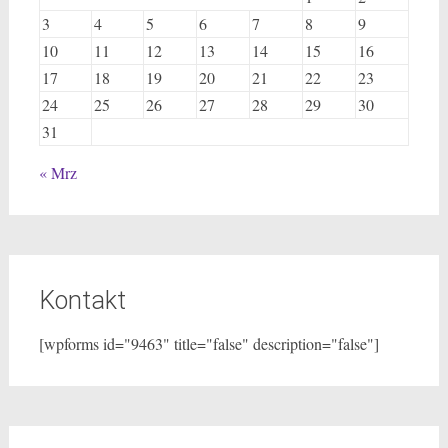
3
4
5
6
7
8
9
10
11
12
13
14
15
16
17
18
19
20
21
22
23
24
25
26
27
28
29
30
31
« Mrz
Kontakt
[wpforms id="9463" title="false" description="false"]