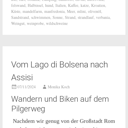
felswand
,
Halbinsel
,
hund
,
Italien
,
Kaffee
,
katze
,
Kroatien
,
Küste
,
mandelfarm
,
manfredonia
,
Meer
,
mlini
,
olivenöl
,
Sandstrand
,
schwimmen
,
Sonne
,
Strand
,
strandlauf
,
verbania
,
Weingut
,
weinprobe
,
wildschweine
Vom Lago di Bolsena nach
Assisi
07/11/2024
Monika Koch
Wandern und Biken auf dem
Pilgerweg
Nachdem wir genug von der Großstadt Rom