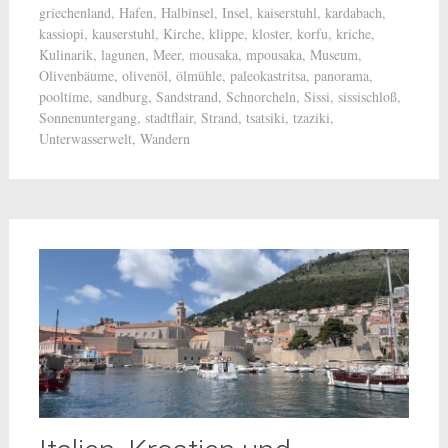
griechenland
,
Hafen
,
Halbinsel
,
Insel
,
kaiserstuhl
,
kardabach
,
kassiopi
,
kauserstuhl
,
Kirche
,
klippe
,
kloster
,
korfu
,
kriche
,
Kulinarik
,
lagunen
,
Meer
,
mousaka
,
mpousaka
,
Museum
,
Olivenbäume
,
olivenöl
,
ölmühle
,
paleokastritsa
,
panorama
,
pooltime
,
sandburg
,
Sandstrand
,
Schnorcheln
,
Sissi
,
sissischloß
,
Sonnenuntergang
,
stadtflair
,
Strand
,
tsatsiki
,
tzaziki
,
Unterwasserwelt
,
Wandern