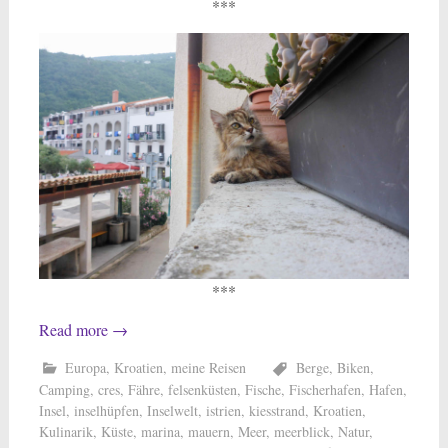
***
***
Read more
→
Europa
,
Kroatien
,
meine Reisen
Berge
,
Biken
,
Camping
,
cres
,
Fähre
,
felsenküsten
,
Fische
,
Fischerhafen
,
Hafen
,
Insel
,
inselhüpfen
,
Inselwelt
,
istrien
,
kiesstrand
,
Kroatien
,
Kulinarik
,
Küste
,
marina
,
mauern
,
Meer
,
meerblick
,
Natur
,