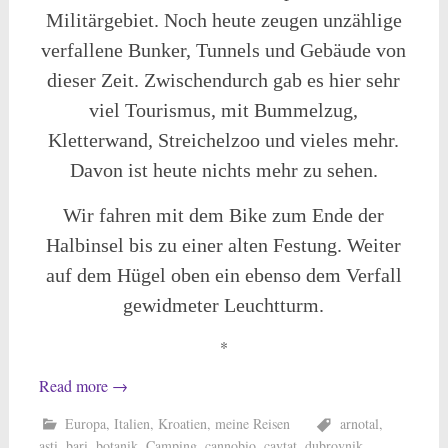
Militärgebiet. Noch heute zeugen unzählige
verfallene Bunker, Tunnels und Gebäude von
dieser Zeit. Zwischendurch gab es hier sehr
viel Tourismus, mit Bummelzug,
Kletterwand, Streichelzoo und vieles mehr.
Davon ist heute nichts mehr zu sehen.
Wir fahren mit dem Bike zum Ende der
Halbinsel bis zu einer alten Festung. Weiter
auf dem Hügel oben ein ebenso dem Verfall
gewidmeter Leuchtturm.
*
Read more
→
Europa
,
Italien
,
Kroatien
,
meine Reisen
arnotal
,
asti
,
bari
,
botanik
,
Camping
,
cannobio
,
cavtat
,
dubrovnik
,