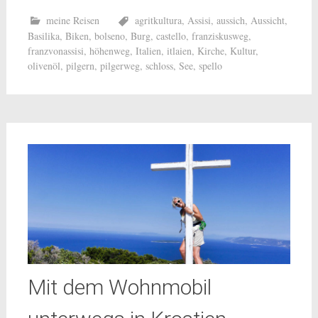
meine Reisen
agritkultura
,
Assisi
,
aussich
,
Aussicht
,
Basilika
,
Biken
,
bolseno
,
Burg
,
castello
,
franziskusweg
,
franzvonassisi
,
höhenweg
,
Italien
,
itlaien
,
Kirche
,
Kultur
,
olivenöl
,
pilgern
,
pilgerweg
,
schloss
,
See
,
spello
Mit dem Wohnmobil