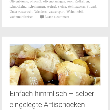
Olivenbäume
,
olivenöl
,
olivenplantagen
,
osor
,
Radfahren
,
schnochelnd
,
schwimmen
,
seeigel
,
steine
,
steinmauern
,
Strand
,
Unterwasserwelt
,
Wandern
,
wassersport
,
Wohnmobil
,
wohnmobilreisen
Leave a comment
Einfach himmlisch – selber
eingelegte Artischocken