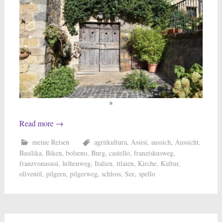
*
Read more
→
meine Reisen
agritkultura
,
Assisi
,
aussich
,
Aussicht
,
Basilika
,
Biken
,
bolseno
,
Burg
,
castello
,
franziskusweg
,
franzvonassisi
,
höhenweg
,
Italien
,
itlaien
,
Kirche
,
Kultur
,
olivenöl
,
pilgern
,
pilgerweg
,
schloss
,
See
,
spello