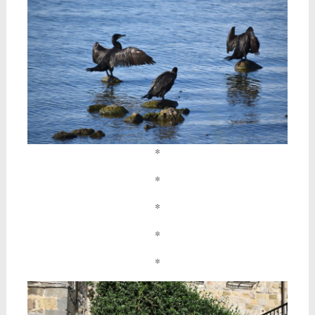
*
*
*
*
*