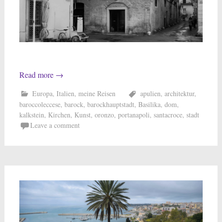
Read more
→
Europa
,
Italien
,
meine Reisen
apulien
,
architektur
,
baroccoleccese
,
barock
,
barockhauptstadt
,
Basilika
,
dom
,
kalkstein
,
Kirchen
,
Kunst
,
oronzo
,
portanapoli
,
santacroce
,
stadt
Leave a comment