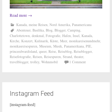
Read more
→
Kanada
,
meine Reisen
,
Nord Amerika
,
Panamericana
Abenteuer
,
Basilika
,
Blog
,
Blogger
,
Camping
,
Charlottetown
,
denkmal
,
Fotografie
,
Hafen
,
Insel
,
Kanada
,
Kirche
,
Konzert
,
Kulinarik
,
Küste
,
Meer
,
monikareisenundmehr
,
monikasreisespuren
,
Museum
,
Musik
,
Panamerikana
,
PIE
,
princeedwardisland
,
queer
,
Reise
,
Reiseblog
,
Reiseblogger
,
Reisefotografie
,
Reisen
,
Reisespuren
,
Strand
,
theater
,
travelblogger
,
trolley
,
Wohnmobil
1 Comment
Instagram Feed
[instagram-feed]