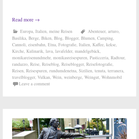
Read more
→
Europa
,
Italien
,
meine Reisen
Abenteuer
,
arturo
,
Basilika
,
Berge
,
Biken
,
Blog
,
Blogger
,
Blumen
,
Camping
,
Cannoli
,
eisenbahn
,
Etna
,
Fotografie
,
Italien
,
Kaffee
,
kekse
,
Kirche
,
Kulinarik
,
lava
,
lavafelder
,
mandelgebäck
,
monikareisenundmehr
,
monikasreisespuren
,
Pasticceria
,
Radtour
,
randazzo
,
Reise
,
Reiseblog
,
Reiseblogger
,
Reisefotografie
,
Reisen
,
Reisespuren
,
rundumdenetna
,
Sizilien
,
tenuta
,
terranera
,
travelblogger
,
Vulkan
,
Wein
,
weinberge
,
Weingut
,
Wohnmobil
Leave a comment