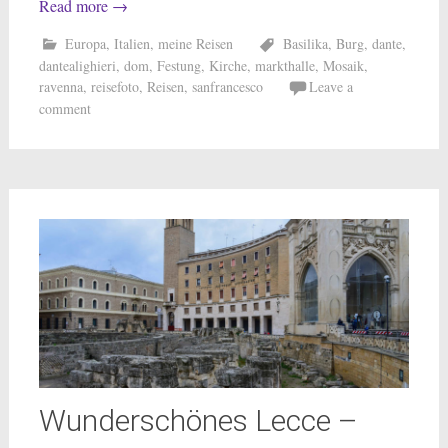
Read more
→
Europa
,
Italien
,
meine Reisen
Basilika
,
Burg
,
dante
,
dantealighieri
,
dom
,
Festung
,
Kirche
,
markthalle
,
Mosaik
,
ravenna
,
reisefoto
,
Reisen
,
sanfrancesco
Leave a
comment
Wunderschönes Lecce –