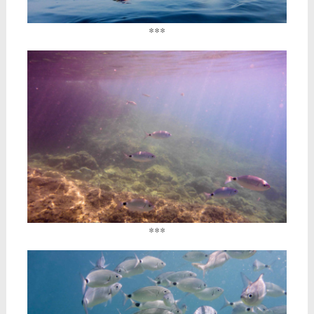
***
***