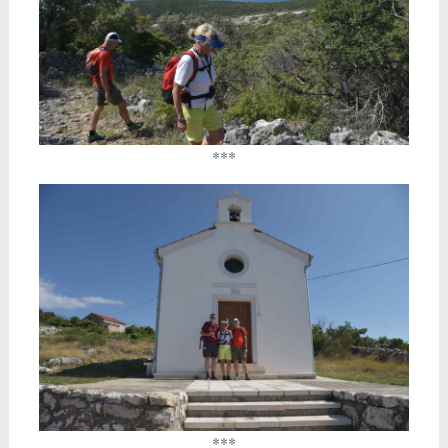
***
***