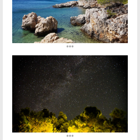
***
***