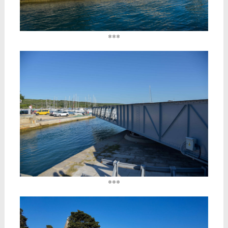
***
***