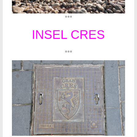
***
INSEL CRES
***