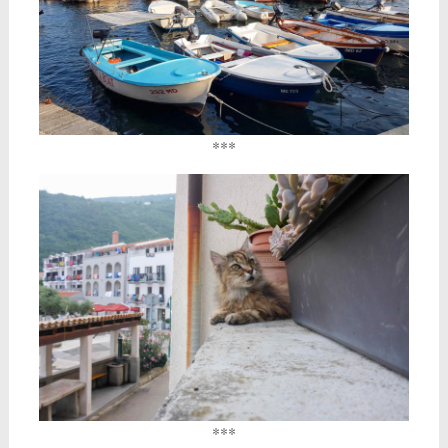
***
***