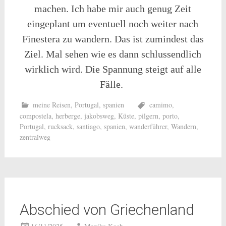
machen. Ich habe mir auch genug Zeit
eingeplant um eventuell noch weiter nach
Finestera zu wandern. Das ist zumindest das
Ziel. Mal sehen wie es dann schlussendlich
wirklich wird. Die Spannung steigt auf alle
Fälle.
meine Reisen
,
Portugal
,
spanien
camimo
,
compostela
,
herberge
,
jakobsweg
,
Küste
,
pilgern
,
porto
,
Portugal
,
rucksack
,
santiago
,
spanien
,
wanderführer
,
Wandern
,
zentralweg
Abschied von Griechenland