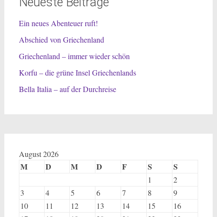
Neueste Beiträge
Ein neues Abenteuer ruft!
Abschied von Griechenland
Griechenland – immer wieder schön
Korfu – die grüne Insel Griechenlands
Bella Italia – auf der Durchreise
August 2026
M
D
M
D
F
S
S
1
2
3
4
5
6
7
8
9
10
11
12
13
14
15
16