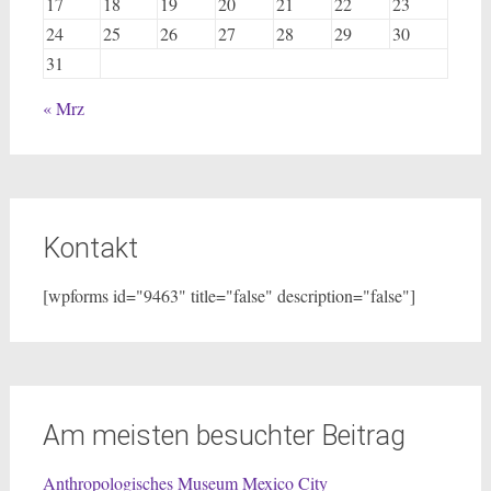
17
18
19
20
21
22
23
24
25
26
27
28
29
30
31
« Mrz
Kontakt
[wpforms id="9463" title="false" description="false"]
Am meisten besuchter Beitrag
Anthropologisches Museum Mexico City