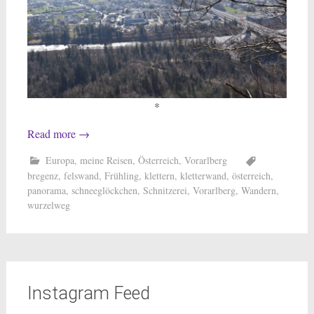
*
Read more
→
Europa
,
meine Reisen
,
Österreich
,
Vorarlberg
bregenz
,
felswand
,
Frühling
,
klettern
,
kletterwand
,
österreich
,
panorama
,
schneeglöckchen
,
Schnitzerei
,
Vorarlberg
,
Wandern
,
wurzelweg
Instagram Feed