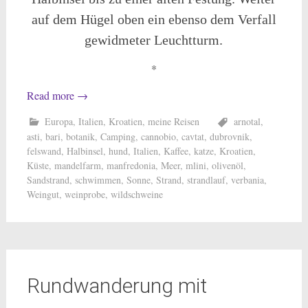
auf dem Hügel oben ein ebenso dem Verfall
gewidmeter Leuchtturm.
*
Read more
→
Europa
,
Italien
,
Kroatien
,
meine Reisen
arnotal
,
asti
,
bari
,
botanik
,
Camping
,
cannobio
,
cavtat
,
dubrovnik
,
felswand
,
Halbinsel
,
hund
,
Italien
,
Kaffee
,
katze
,
Kroatien
,
Küste
,
mandelfarm
,
manfredonia
,
Meer
,
mlini
,
olivenöl
,
Sandstrand
,
schwimmen
,
Sonne
,
Strand
,
strandlauf
,
verbania
,
Weingut
,
weinprobe
,
wildschweine
Rundwanderung mit